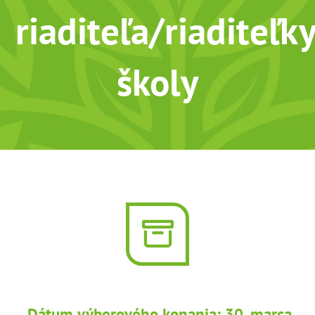
riaditeľa/riaditeľk
školy
Dátum výberového konania: 30. marca