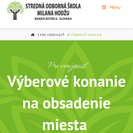
Menu
HOME
PRE VEREJNOSŤ
VÝBEROVÉ KONANIE
Pre verejnosť
Výberové konanie
na obsadenie
miesta