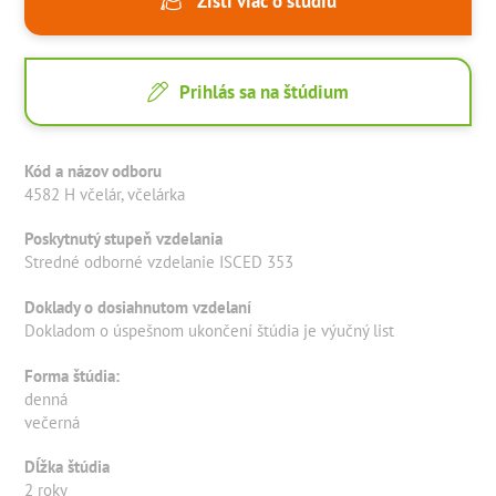
Zisti viac o štúdiu
Prihlás sa na štúdium
Kód a názov odboru
4582 H včelár, včelárka
Poskytnutý stupeň vzdelania
Stredné odborné vzdelanie ISCED 353
Doklady o dosiahnutom vzdelaní
Dokladom o úspešnom ukončení štúdia je výučný list
Forma štúdia:
denná
večerná
Dĺžka štúdia
2 roky