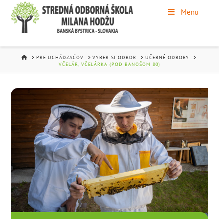
Menu
HOME
PRE UCHÁDZAČOV
VYBER SI ODBOR
UČEBNÉ ODBORY
VČELÁR, VČELÁRKA (POD BANOŠOM 80)