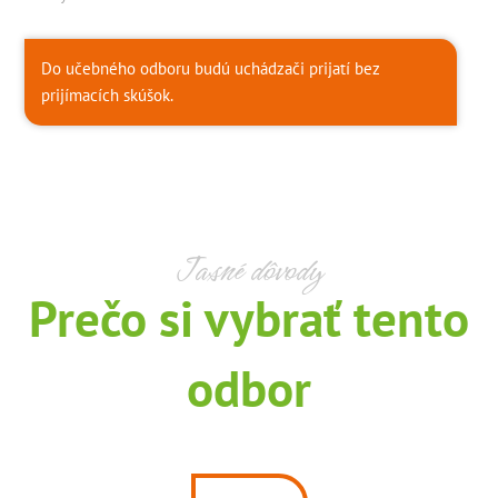
Do učebného odboru budú uchádzači prijatí bez
prijímacích skúšok.
Jasné dôvody
Prečo si vybrať tento
odbor