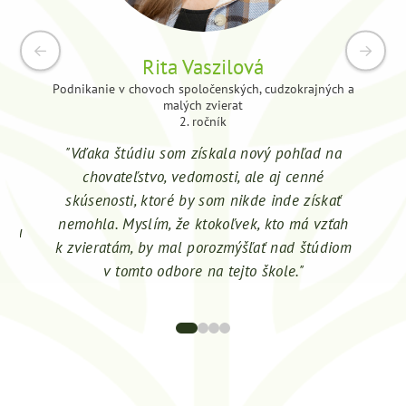
Rita Vaszilová
Podnikanie v chovoch spoločenských, cudzokrajných a
malých zvierat
2. ročník
"Št
"Vďaka štúdiu som získala nový pohľad na
p
chovateľstvo, vedomosti, ale aj cenné
ský
skúsenosti, ktoré by som nikde inde získať
 s
so
nemohla. Myslím, že ktokoľvek, kto má vzťah
armu
p
k zvieratám, by mal porozmýšľať nad štúdiom
ako
v tomto odbore na tejto škole."
0
1
2
3