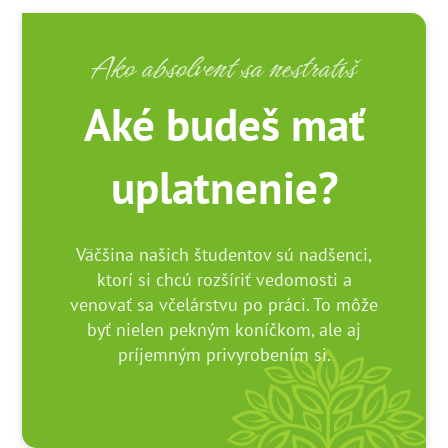
Ako absolvent sa nestratíš
Aké budeš mať
uplatnenie?
Väčšina našich študentov sú nadšenci,
ktorí si chcú rozšíriť vedomosti a
venovať sa včelárstvu po práci. To môže
byť nielen pekným koníčkom, ale aj
príjemným privyrobením si.