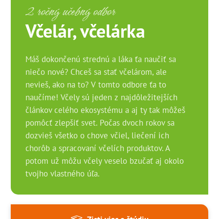
2 ročný učebný odbor
Včelár, včelárka
Máš dokončenú strednú a láka ťa naučiť sa
niečo nové? Chceš sa stať včelárom, ale
nevieš, ako na to? V tomto odbore ťa to
naučíme! Včely sú jeden z najdôležitejších
článkov celého ekosystému a aj ty tak môžeš
pomôcť zlepšiť svet. Počas dvoch rokov sa
dozvieš všetko o chove včiel, liečení ich
chorôb a spracovaní včelích produktov. A
potom už môžu včely veselo bzučať aj okolo
tvojho vlastného úľa.