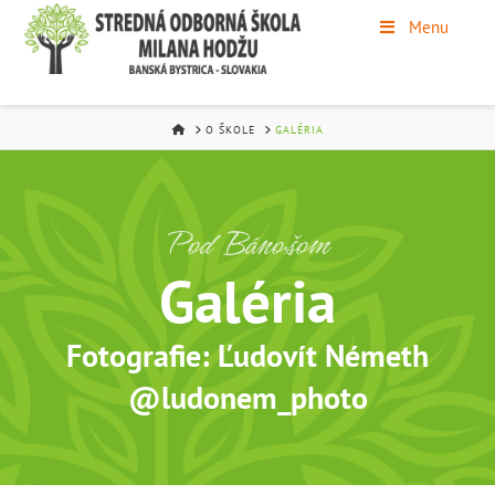
Menu
HOME
O ŠKOLE
GALÉRIA
Pod Bánošom
Galéria
Fotografie: Ľudovít Németh
@ludonem_photo